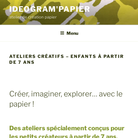
Aller
IDEOGRAM'PAPIER
au
atelier de création papier
contenu
principal
Menu
ATELIERS CRÉATIFS – ENFANTS À PARTIR
DE 7 ANS
Créer, imaginer, explorer… avec le
papier !
Des ateliers spécialement conçus pour
les petits créateurs à partir de 7 ans.