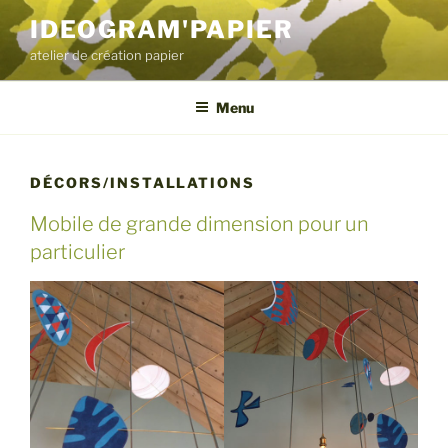
Aller
IDEOGRAM'PAPIER
au
atelier de création papier
contenu
principal
Menu
DÉCORS/INSTALLATIONS
Mobile de grande dimension pour un
particulier